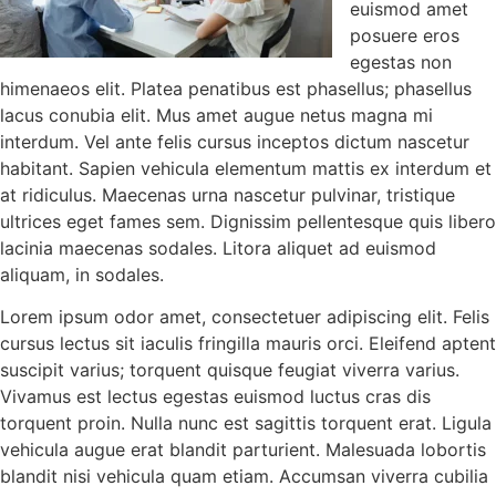
euismod amet
posuere eros
egestas non
himenaeos elit. Platea penatibus est phasellus; phasellus
lacus conubia elit. Mus amet augue netus magna mi
interdum. Vel ante felis cursus inceptos dictum nascetur
habitant. Sapien vehicula elementum mattis ex interdum et
at ridiculus. Maecenas urna nascetur pulvinar, tristique
ultrices eget fames sem. Dignissim pellentesque quis libero
lacinia maecenas sodales. Litora aliquet ad euismod
aliquam, in sodales.
Lorem ipsum odor amet, consectetuer adipiscing elit. Felis
cursus lectus sit iaculis fringilla mauris orci. Eleifend aptent
suscipit varius; torquent quisque feugiat viverra varius.
Vivamus est lectus egestas euismod luctus cras dis
torquent proin. Nulla nunc est sagittis torquent erat. Ligula
vehicula augue erat blandit parturient. Malesuada lobortis
blandit nisi vehicula quam etiam. Accumsan viverra cubilia